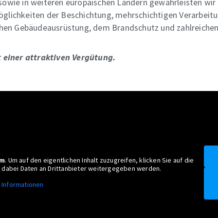
owie in weiteren europäischen Ländern gewährleisten wir e
glichkeiten der Beschichtung, mehrschichtigen Verarbeitu
schen Gebäudeausrüstung, dem Brandschutz und zahlreichen
t einer attraktiven Vergütung.
am
. Um auf den eigentlichen Inhalt zuzugreifen, klicken Sie auf die
ss dabei Daten an Drittanbieter weitergegeben werden.
 Informationen