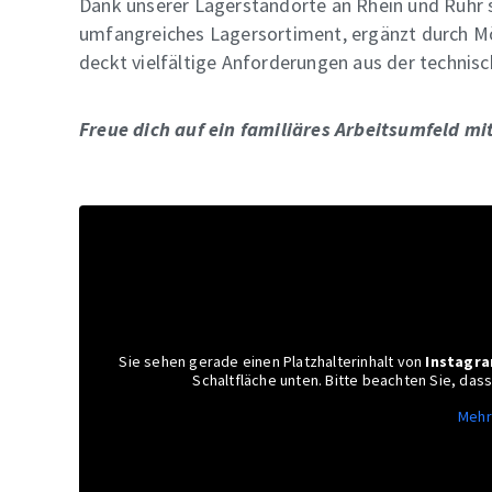
Dank unserer Lagerstandorte an Rhein und Ruhr s
umfangreiches Lagersortiment, ergänzt durch Mö
deckt vielfältige Anforderungen aus der techni
Freue dich auf ein familiäres Arbeitsumfeld mi
Sie sehen gerade einen Platzhalterinhalt von
Instagr
Schaltfläche unten. Bitte beachten Sie, da
Mehr