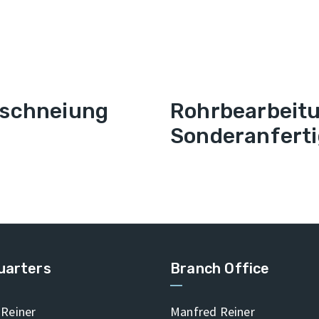
schneiung
Rohrbearbeit
Sonderanfert
uarters
Branch Office
Reiner
Manfred Reiner