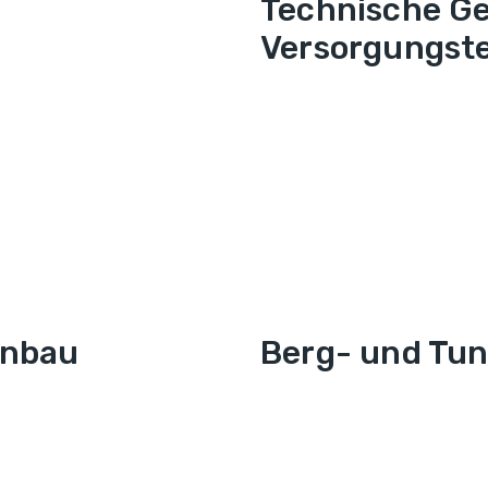
Technische G
Versorgungst
enbau
Berg- und Tu