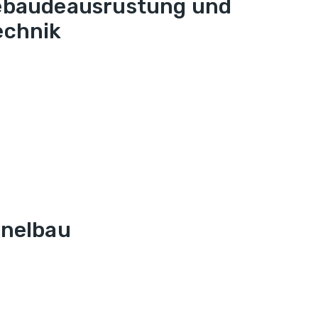
ebäudeausrüstung und
echnik
nnelbau