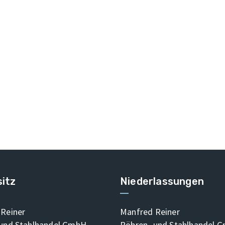
itz
Niederlassungen
Reiner
Manfred Reiner
 und Stahlhandel GmbH
Röhren- und Stahlhandel 