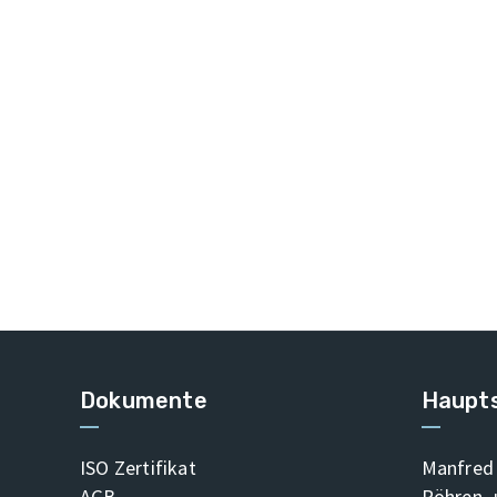
Dokumente
Haupts
ISO Zertifikat
Manfred 
AGB
Röhren-